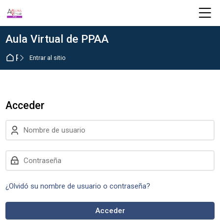
Skip to navigation
Skip to login form
Salta al contenido principal
Skip to footer
M
Aula Virtual de PPAA
Página Principal
Entrar al sitio
Acceder
Nombre de usuario
Contraseña
¿Olvidó su nombre de usuario o contraseña?
Acceder